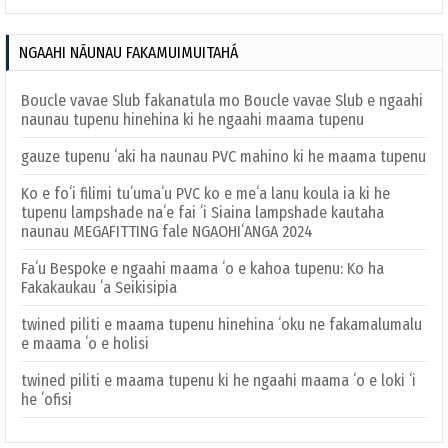
NGAAHI NĀUNAU FAKAMUIMUITAHÁ
Boucle vavae Slub fakanatula mo Boucle vavae Slub e ngaahi
naunau tupenu hinehina ki he ngaahi maama tupenu
gauze tupenu ʻaki ha naunau PVC mahino ki he maama tupenu
Ko e foʻi filimi tuʻumaʻu PVC ko e meʻa lanu koula ia ki he
tupenu lampshade naʻe fai ʻi Siaina lampshade kautaha
naunau MEGAFITTING fale NGAOHIʻANGA 2024
Faʻu Bespoke e ngaahi maama ʻo e kahoa tupenu: Ko ha
Fakakaukau ʻa Seikisipia
twined piliti e maama tupenu hinehina ʻoku ne fakamalumalu
e maama ʻo e holisi
twined piliti e maama tupenu ki he ngaahi maama ʻo e loki ʻi
he ʻofisi