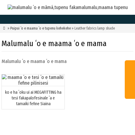

»
Puipui ʻo e maama ʻo e tupenu kehekehe
» Leather fabrics lamp shade
Malumalu ʻo e maama ʻo e mama
Malumalu ʻo e maama ʻo e mama
ko e ha ʻoku ui ai MEGAFITTING ha
tesi fakapalofesinale ʻa e
tamaiki fefine Siaina