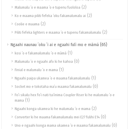
(2)
Malumalu ʻo e maama ʻo e tupenu fuololoa
(2)
Ko e maama piliti fefeka ʻoku fakamalumalu ai
(2)
Coolie e maama
(2)
Piliti fefeka lighters e maama ʻo e tupenu fakamalumalu
(65)
Ngaahi naunau ʻoku ʻi ai e ngaahi fulī mo e māmá
(1)
kosi ʻo e fakamalumalu ʻo e māmá
(0)
Malumalu ʻo e ngaahi afo ki he kahoa
(1)
Finial e malumalu ʻo e mama
(1)
Ngaahi paipa ukamea ʻo e maama fakamalumalu
(0)
Socket mo e tokotaha maʻu maama fakamalumalu
Foʻi sikalu hex foʻi nati tuiʻinima Coupler Riser ki he malumalu ʻo e
(1)
mama
(2)
Ngaahi konga ukamea ki he malumalu ʻo e mama
(0)
Converter ki he maama fakamalumalu mei E27 fulihi E14
(0)
Uno e ngaahi konga mama ukamea ʻo e maama fakamalumalu