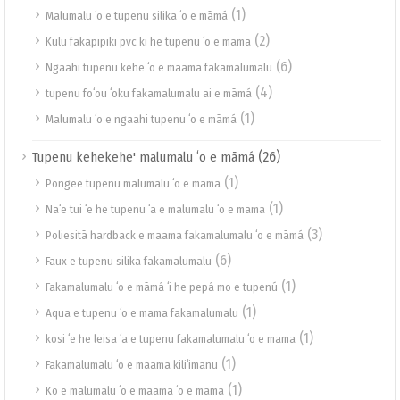
(1)
Malumalu ʻo e tupenu silika ʻo e māmá
(2)
Kulu fakapipiki pvc ki he tupenu ʻo e mama
(6)
Ngaahi tupenu kehe ʻo e maama fakamalumalu
(4)
tupenu foʻou ʻoku fakamalumalu ai e māmá
(1)
Malumalu ʻo e ngaahi tupenu ʻo e māmá
(26)
Tupenu kehekehe' malumalu ʻo e māmá
(1)
Pongee tupenu malumalu ʻo e mama
(1)
Naʻe tui ʻe he tupenu ʻa e malumalu ʻo e mama
(3)
Poliesitā hardback e maama fakamalumalu ʻo e māmá
(6)
Faux e tupenu silika fakamalumalu
(1)
Fakamalumalu ʻo e māmá ʻi he pepá mo e tupenú
(1)
Aqua e tupenu ʻo e mama fakamalumalu
(1)
kosi ʻe he leisa ʻa e tupenu fakamalumalu ʻo e mama
(1)
Fakamalumalu ʻo e maama kiliʻimanu
(1)
Ko e malumalu ʻo e maama ʻo e mama