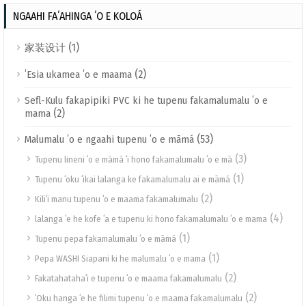
NGAAHI FAʻAHINGA ʻO E KOLOÁ
(1)
家装设计
(2)
ʻEsia ukamea ʻo e maama
Sefl-Kulu fakapipiki PVC ki he tupenu fakamalumalu ʻo e
(2)
mama
(53)
Malumalu ʻo e ngaahi tupenu ʻo e māmá
(3)
Tupenu lineni ʻo e māmá ʻi hono fakamalumalu ʻo e mā
(1)
Tupenu ʻoku ʻikai lalanga ke fakamalumalu ai e māmá
(2)
Kiliʻi manu tupenu ʻo e maama fakamalumalu
(4)
lalanga ʻe he kofe ʻa e tupenu ki hono fakamalumalu ʻo e mama
(1)
Tupenu pepa fakamalumalu ʻo e māmá
(1)
Pepa WASHI Siapani ki he malumalu ʻo e mama
(2)
Fakatahatahaʻi e tupenu ʻo e maama fakamalumalu
(2)
ʻOku hanga ʻe he filimi tupenu ʻo e maama fakamalumalu