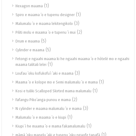
(1)
Hexagon maama
(1)
Spiro e maama ʻo e tupenu designer
(3)
Malumalu ʻo e maama lekitengikolo
(2)
Piliti molu e maama ʻo e tupenu ʻi mui
(5)
Drum e maama
(5)
Cylinder e maama
Fetongi e ngaahi maama ki he ngaahi maama ʻo e hōtelé mo e ngaahi
(1)
maama talitali lelei
(3)
Loufau ʻoku kofukofuʻi ʻaki e maama
(1)
Maama ʻo e kolope mo e Semi malumalu ʻo e mama
(1)
Kosi e tuliki Scalloped Skirted mama malumalu
(2)
Fafangu Pikoʻanga punou e mama
(3)
N cylinder e maama malumalu ʻo e mama
(1)
Malumalu ʻo e maama ʻo e kiupi
(1)
Kiupi ʻi he maama ʻo e mama fakamalumalu
(1)
māmá ʻoku mapelu ʻaki e tupenu ʻoku ngaofe tapafā