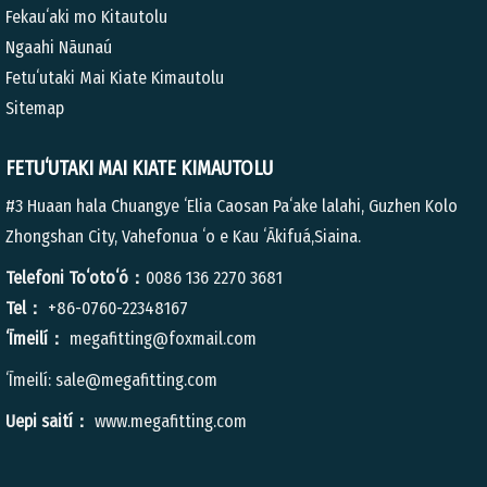
Fekauʻaki mo Kitautolu
Ngaahi Nāunaú
Fetuʻutaki Mai Kiate Kimautolu
Sitemap
FETUʻUTAKI MAI KIATE KIMAUTOLU
#3 Huaan hala Chuangye ʻElia Caosan Paʻake lalahi, Guzhen Kolo
Zhongshan City, Vahefonua ʻo e Kau ʻĀkifuá,Siaina.
Telefoni Toʻotoʻó：
0086 136 2270 3681
Tel：
+86-0760-22348167
ʻĪmeilí：
megafitting@foxmail.com
ʻĪmeilí:
sale@megafitting.com
Uepi saití：
www.megafitting.com