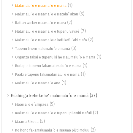
(1)
Malumalu ʻo e maama ʻo e mama
(3)
Malumalu ʻo e maama ʻo e matalaʻiʻakau
(2)
Rattan wicker maama ʻo e maea
(7)
Malumalu ʻo e maama ʻo e tupenu vavaé
(2)
Malumalu ʻo e maama kuo kofukofu ʻaki e afo
(3)
Tupenu lineni malumalu ʻo e māmá
(1)
Organza takai e tupenu ki he malumalu ʻo e mama
(1)
Burlap e tupenu fakamalumalu ʻo e mama
(1)
Paaki e tupenu fakamalumalu ʻo e mama
(1)
Malumalu ʻo e maama ʻa Ane
(37)
Faʻahinga kehekehe' malumalu ʻo e māmá
(5)
Maama ʻo e ʻEmipaea
(2)
malumalu ʻo e maama ʻo e tupenu pilamiti mafuli
(5)
Maama Sikuea
(2)
Ko hono fakamalumalu ʻo e maama piliti moluu