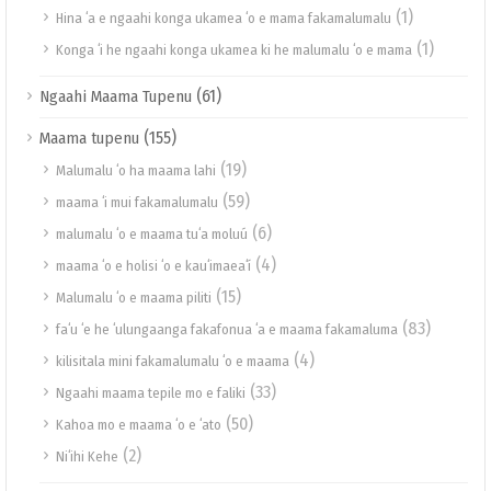
(1)
Hina ʻa e ngaahi konga ukamea ʻo e mama fakamalumalu
(1)
Konga ʻi he ngaahi konga ukamea ki he malumalu ʻo e mama
(61)
Ngaahi Maama Tupenu
(155)
Maama tupenu
(19)
Malumalu ʻo ha maama lahi
(59)
maama ʻi mui fakamalumalu
(6)
malumalu ʻo e maama tuʻa moluú
(4)
maama ʻo e holisi ʻo e kauʻimaeaʻí
(15)
Malumalu ʻo e maama piliti
(83)
faʻu ʻe he ʻulungaanga fakafonua ʻa e maama fakamaluma
(4)
kilisitala mini fakamalumalu ʻo e maama
(33)
Ngaahi maama tepile mo e faliki
(50)
Kahoa mo e maama ʻo e ʻato
(2)
Niʻihi Kehe