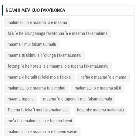
NGAAHI MEʻA KUO FAKAʻILONGA
malumalu ʻo e maama ʻo e maama
faʻu ʻe he ʻulungaanga fakafonua ʻa e maama fakamaluma
maama ʻi mui fakamalumalu
maama tuʻukimuʻa ʻi ʻolunga fakamalumalu
fetongi ʻe he hotele ʻa e maama ʻo e tupenu fakamalumalu
maama ki he talitali lelei mo e falekai
raffia e maama ʻo e mama
malumalu ʻo e maama tuʻa moluú
malumalu ʻo e maama piliti
maama tupenu
maama ʻo e tupenu ʻi mui fakamalumalu
Tupenu fefeka ʻi mui fakamalumalu
bespoke maama malumalu
meʻa fakamalumalu ʻo e tupenu lineni
malumalu ʻo e maama ʻo e tupenu vavaé