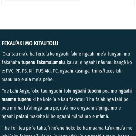
FEKAUʻAKI MO KITAUTOLU
ʻOku tau maʻu ha feituʻu ke ngaohi ʻaki e ngaahi meʻa fungani mo
fakahaha
tupenu fakamalumalu
, kau ai e ngaahi nāunau hangē ko
e: PVC, PP, PS, KIʻI PUSIAKI, PC, ngaahi kāsinga’ trims/laces kiliʻi
manu mo e ala meʻa pehe..
Toe Lahi Ange, ʻoku tau ngaohi foki
ngaahi tupenu
pea mo
ngaahi
maama tupenu
ki he kole ʻa e kau fakatau ʻi ha faʻahinga lahi pe
pea mo ha faʻahinga lanu pe, naʻa mo e ngaahi sīpinga mo e
ngaahi palani makehe ki he ngaahi māmá mo e māmá.
ʻI he foʻi lea pē ʻe taha, ʻi heʻene hoko ko ha maama tuʻukimuʻa mo