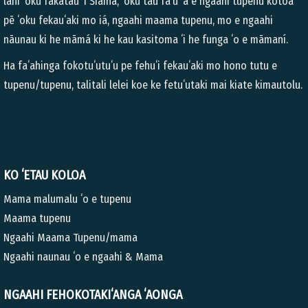
lahi ʻoku fakatau ʻi Siaina, ʻoku tau faʻu ʻa e ngaahi tupenu kotoa
pē ʻoku fekauʻaki mo iá, ngaahi maama tupenu, mo e ngaahi
nāunau ki he māmá ki he kau kasitoma ʻi he funga ʻo e māmaní.
Ha faʻahinga fokotuʻutuʻu pe fehuʻi fekauʻaki mo hono tutu e
tupenu/tupenu, talitali lelei koe ke fetuʻutaki mai kiate kimautolu.
KO ʻETAU KOLOA
Mama malumalu ʻo e tupenu
Maama tupenu
Ngaahi Maama Tupenu/mama
Ngaahi naunau ʻo e ngaahi & Mama
NGAAHI FEHOKOTAKIʻANGA ʻAONGA