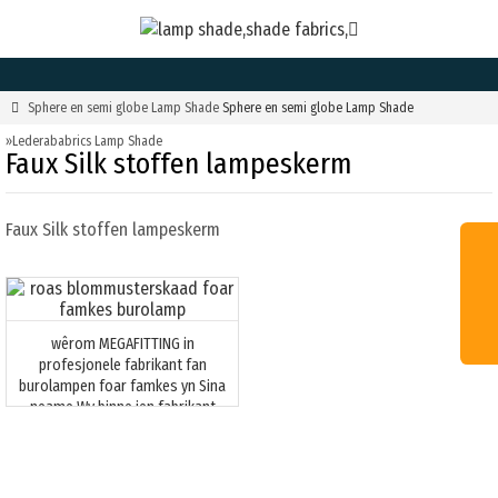

Sphere en semi globe Lamp Shade
Sphere en semi globe Lamp Shade
»Lederababrics Lamp Shade
Faux Silk stoffen lampeskerm
Faux Silk stoffen lampeskerm
wêrom MEGAFITTING in
profesjonele fabrikant fan
burolampen foar famkes yn Sina
neame Wy binne ien fabrikant
fan kwaliteit foar famkes foar
burolampen yn Sina foar mear
dan