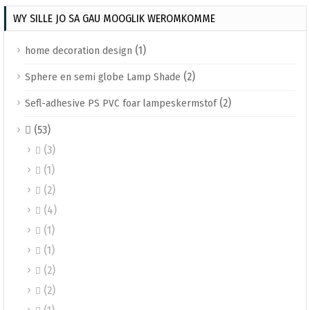
WY SILLE JO SA GAU MOOGLIK WEROMKOMME
(1)
home decoration design
(2)
Sphere en semi globe Lamp Shade
(2)
Sefl-adhesive PS PVC foar lampeskermstof
(53)

(3)

(1)

(2)

(4)

(1)

(1)

(2)

(2)
