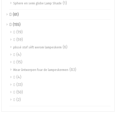
(1)
Sphere en semi globe Lamp Shade
(61)

(155)

(19)

(59)

(6)
plissé stof sêft werom lampeskerm
(4)

(15)

(83)
Mear ûntwerpen foar de lampeskermen
(4)

(33)

(50)

(2)
