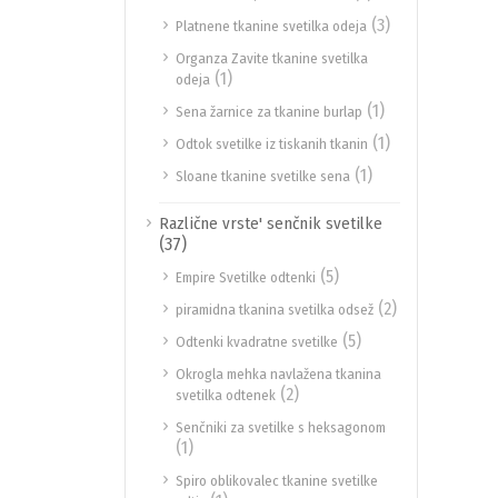
(3)
Platnene tkanine svetilka odeja
Organza Zavite tkanine svetilka
(1)
odeja
(1)
Sena žarnice za tkanine burlap
(1)
Odtok svetilke iz tiskanih tkanin
(1)
Sloane tkanine svetilke sena
Različne vrste' senčnik svetilke
(37)
(5)
Empire Svetilke odtenki
(2)
piramidna tkanina svetilka odsež
(5)
Odtenki kvadratne svetilke
Okrogla mehka navlažena tkanina
(2)
svetilka odtenek
Senčniki za svetilke s heksagonom
(1)
Spiro oblikovalec tkanine svetilke