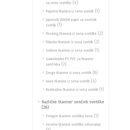
(4)
za seno svetilke
(1)
Papirna tkanina iz sena svetilk
Japonski WASHI papir za senčnik
(1)
svetilk
(2)
Flocking tkanina iz sena svetilke
(2)
Filmske tkanine iz sena svetilk
(1)
Svilene tkanine iz sena svetilk
Samolepilni PS PVC za tkanino
(2)
senčnika
(6)
Druge tkanine iz sena svetilk
(4)
nove tkanine iz sena svetilk
(1)
Bombažne tkanine iz sena svetilk
Različne tkanine' senčnik svetilke
(26)
(1)
Pongee tkanine svetilka sena
Vezene tkanine svetilke odsevanje
(1)