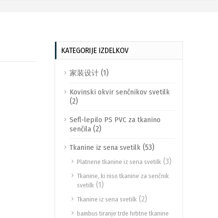
KATEGORIJE IZDELKOV
(1)
家装设计
Kovinski okvir senčnikov svetilk
(2)
Sefl-lepilo PS PVC za tkanino
(2)
senčila
(53)
Tkanine iz sena svetilk
(3)
Platnene tkanine iz sena svetilk
Tkanine, ki niso tkanine za senčnik
(1)
svetilk
(2)
Tkanine iz sena svetilk
bambus tiranje trde hrbtne tkanine