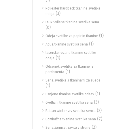
Poliester hardback tkanine svetilke
(3)
odeja
Faux Svilene tkanine svetilke sena
(6)
(1)
Odeja svetilke za papir in tkanine
(1)
Aqua tkanine svetilka sena
lasersko rezane tkanine svetilke
(1)
odeja
Odsenek svetilke za tkanine iz
(1)
parchmenta
Sena svetilke s tkaninami za suede
(1)
(1)
Usnjene tkanine svetilke odsev
(3)
Cvetlični tkanine svetilka sena
(2)
Rattan wicker vrv svetilka senca
(7)
Bombažne tkanine svetilka sena
(2)
Sena žarnice, zavita v strune