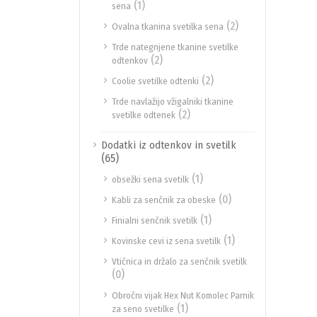
(1)
sena
(2)
Ovalna tkanina svetilka sena
Trde nategnjene tkanine svetilke
(2)
odtenkov
(2)
Coolie svetilke odtenki
Trde navlažijo vžigalniki tkanine
(2)
svetilke odtenek
Dodatki iz odtenkov in svetilk
(65)
(1)
obsežki sena svetilk
(0)
Kabli za senčnik za obeske
(1)
Finialni senčnik svetilk
(1)
Kovinske cevi iz sena svetilk
Vtičnica in držalo za senčnik svetilk
(0)
Obročni vijak Hex Nut Komolec Parnik
(1)
za seno svetilke