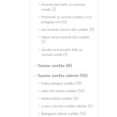
Kovinski deli harfe za senčenje
(2)
svetilk
Pretvornik za senčnik svetilke iz E27
(0)
prilagojen E14
(0)
Uno kovinski obročni deli svetilke
Pajkov obroč kovinski deli svetilke
(1)
Sponka na kovinskih delih za
(1)
senčnik svetilk
(61)
Tkanine svetilke
(155)
Tkanine svetilke odtenki
(19)
Velika odtegna svetilka
(59)
odtis trde hrbtne svetilke
(6)
mehka hrbtna svetilka
(4)
sconce stenske svetilke odtenki
(15)
Nategnjen odtenk svetilke