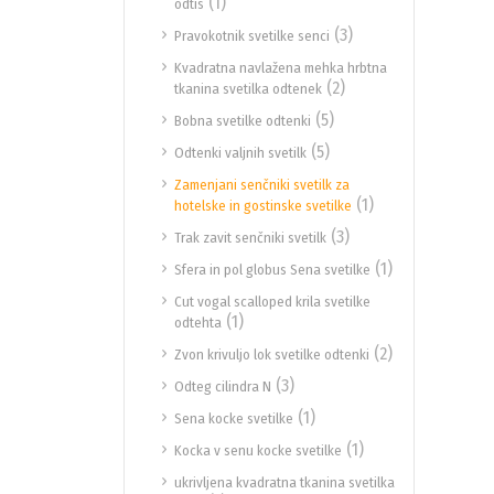
(1)
odtis
(3)
Pravokotnik svetilke senci
Kvadratna navlažena mehka hrbtna
(2)
tkanina svetilka odtenek
(5)
Bobna svetilke odtenki
(5)
Odtenki valjnih svetilk
Zamenjani senčniki svetilk za
(1)
hotelske in gostinske svetilke
(3)
Trak zavit senčniki svetilk
(1)
Sfera in pol globus Sena svetilke
Cut vogal scalloped krila svetilke
(1)
odtehta
(2)
Zvon krivuljo lok svetilke odtenki
(3)
Odteg cilindra N
(1)
Sena kocke svetilke
(1)
Kocka v senu kocke svetilke
ukrivljena kvadratna tkanina svetilka