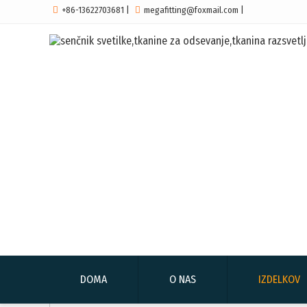

+86-13622703681
|

megafitting@foxmail.com
|
DOMA
O NAS
IZDELKOV