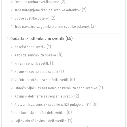
(2)
Ovalna tkanina svetilka sena
(2)
Trde nategnjene tkanine svetilke odtenkov
(2)
Coolie svetilke odtenki
(2)
Trde navlažijo vžigalniki tkanine svetilke odtenek
(65)
Dodatki iz odtenkov in svetilk
(1)
obsežki sena svetilk
(0)
Kabli za senčnik za obeske
(1)
Finialni senčnik svetilk
(1)
Kovinske cevi iz sena svetilk
(0)
Vtičnica in držalo za senčnik svetilk
(1)
Obročni vijak Hex Nut Komolec Parnik za seno svetilke
(2)
Kovinski deli harfe za senčenje svetilk
(0)
Pretvornik za senčnik svetilke iz E27 prilagojen E14
(0)
Uno kovinski obročni deli svetilke
(1)
Pajkov obroč kovinski deli svetilke