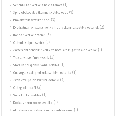
(1)
Senčniki za svetilke s heksagonom
(1)
Spiro oblikovalec tkanine svetilke odtis
(3)
Pravokotnik svetilke senci
(2)
Kvadratna navlažena mehka hrbtna tkanina svetilka odtenek
(5)
Bobna svetilke odtenki
(5)
Odtenki valjnih svetilk
(1)
Zamenjani senčniki svetilk za hotelske in gostinske svetilke
(3)
Trak zavit senčniki svetilk
(1)
Sfera in pol globus Sena svetilke
(1)
Cut vogal scalloped krila svetilke odtehta
(2)
Zvon krivuljo lok svetilke odtenki
(3)
Odteg cilindra N
(1)
Sena kocke svetilke
(1)
Kocka v senu kocke svetilke
(1)
ukrivljena kvadratna tkanina svetilka sena