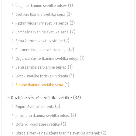
(1)
Usnjene tkanine svetilke odsev
(3)
Cvetlični tkanine svetilka sena
(2)
Rattan wicker vrv svetilka senca
(7)
Bombažne tkanine svetilka sena
(2)
Sena žarnice, zavita v strune
(3)
Platnene tkanine svetilka odeja
(1)
Organza Zavite tkanine svetilka odeja
(1)
Sena žarnice za tkanine burlap
(1)
Odtok svetilke iz tiskanih tkanin
(1)
Sloane tkanine svetilke sena
(37)
Različne vrste' senčnik svetilke
(5)
Empire Svetilke odtenki
(2)
piramidna tkanina svetilka odsež
(5)
Odtenki kvadratne svetilke
(2)
Okrogla mehka navlažena tkanina svetilka odtenek