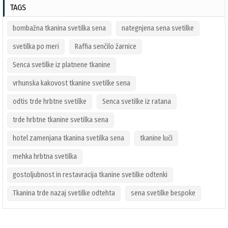
TAGS
bombažna tkanina svetilka sena
nategnjena sena svetilke
svetilka po meri
Raffia senčilo žarnice
Senca svetilke iz platnene tkanine
vrhunska kakovost tkanine svetilke sena
odtis trde hrbtne svetilke
Senca svetilke iz ratana
trde hrbtne tkanine svetilka sena
hotel zamenjana tkanina svetilka sena
tkanine luči
mehka hrbtna svetilka
gostoljubnost in restavracija tkanine svetilke odtenki
Tkanina trde nazaj svetilke odtehta
sena svetilke bespoke