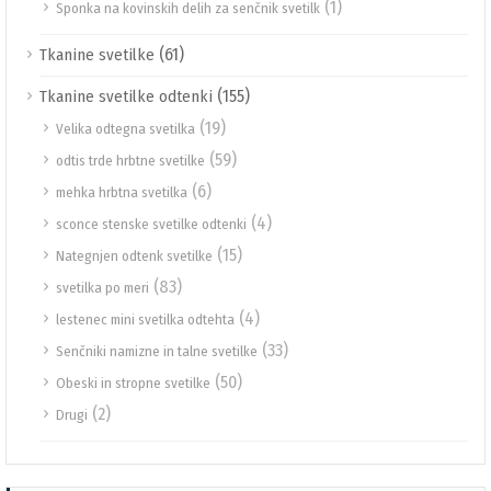
(1)
Sponka na kovinskih delih za senčnik svetilk
(61)
Tkanine svetilke
(155)
Tkanine svetilke odtenki
(19)
Velika odtegna svetilka
(59)
odtis trde hrbtne svetilke
(6)
mehka hrbtna svetilka
(4)
sconce stenske svetilke odtenki
(15)
Nategnjen odtenk svetilke
(83)
svetilka po meri
(4)
lestenec mini svetilka odtehta
(33)
Senčniki namizne in talne svetilke
(50)
Obeski in stropne svetilke
(2)
Drugi