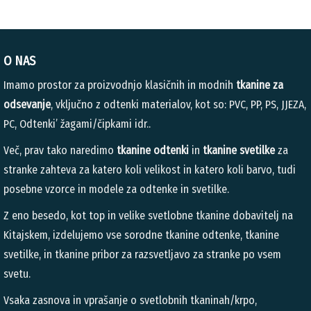
O NAS
Imamo prostor za proizvodnjo klasičnih in modnih
tkanine za
odsevanje
, vključno z odtenki materialov, kot so: PVC, PP, PS, JJEZA,
PC, Odtenki’ žagami/čipkami idr..
Več, prav tako naredimo
tkanine odtenki
in
tkanine svetilke
za
stranke zahteva za katero koli velikost in katero koli barvo, tudi
posebne vzorce in modele za odtenke in svetilke.
Z eno besedo, kot top in velike svetlobne tkanine dobavitelj na
Kitajskem, izdelujemo vse sorodne tkanine odtenke, tkanine
svetilke, in tkanine pribor za razsvetljavo za stranke po vsem
svetu.
Vsaka zasnova in vprašanje o svetlobnih tkaninah/krpo,