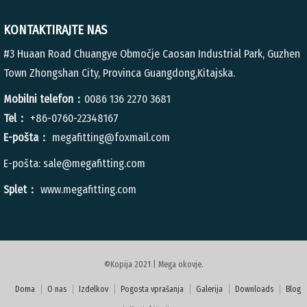
KONTAKTIRAJTE NAS
#3 Huaan Road Chuangye Območje Caosan Industrial Park, Guzhen
Town Zhongshan City, Provinca Guangdong,Kitajska.
Mobilni telefon：
0086 136 2270 3681
Tel：
+86-0760-22348167
E-pošta：
megafitting@foxmail.com
E-pošta:
sale@megafitting.com
Splet：
www.megafitting.com
©Kopija 2021 | Mega okovje.
Doma
O nas
Izdelkov
Pogosta vprašanja
Galerija
Downloads
Blog