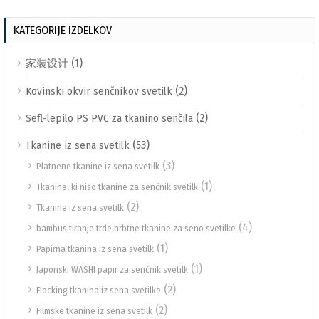
KATEGORIJE IZDELKOV
(1)
家装设计
(2)
Kovinski okvir senčnikov svetilk
(2)
Sefl-lepilo PS PVC za tkanino senčila
(53)
Tkanine iz sena svetilk
(3)
Platnene tkanine iz sena svetilk
(1)
Tkanine, ki niso tkanine za senčnik svetilk
(2)
Tkanine iz sena svetilk
(4)
bambus tiranje trde hrbtne tkanine za seno svetilke
(1)
Papirna tkanina iz sena svetilk
(1)
Japonski WASHI papir za senčnik svetilk
(2)
Flocking tkanina iz sena svetilke
(2)
Filmske tkanine iz sena svetilk