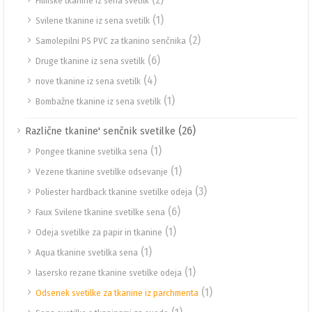
Filmske tkanine iz sena svetilk
(1)
Svilene tkanine iz sena svetilk
(2)
Samolepilni PS PVC za tkanino senčnika
(6)
Druge tkanine iz sena svetilk
(4)
nove tkanine iz sena svetilk
(1)
Bombažne tkanine iz sena svetilk
(26)
Različne tkanine' senčnik svetilke
(1)
Pongee tkanine svetilka sena
(1)
Vezene tkanine svetilke odsevanje
(3)
Poliester hardback tkanine svetilke odeja
(6)
Faux Svilene tkanine svetilke sena
(1)
Odeja svetilke za papir in tkanine
(1)
Aqua tkanine svetilka sena
(1)
lasersko rezane tkanine svetilke odeja
(1)
Odsenek svetilke za tkanine iz parchmenta