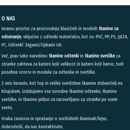
O NAS
Imamo prostor za proizvodnjo klasičnih in modnih
tkanine za
odsevanje
, vključno z odtenki materialov, kot so: PVC, PP, PS, JJEZA,
PC, Odtenki’ žagami/čipkami idr..
Več, prav tako naredimo
tkanine odtenki
in
tkanine svetilke
za
stranke zahteva za katero koli velikost in katero koli barvo, tudi
posebne vzorce in modele za odtenke in svetilke.
Z eno besedo, kot top in velike svetlobne tkanine dobavitelj na
Kitajskem, izdelujemo vse sorodne tkanine odtenke, tkanine
svetilke, in tkanine pribor za razsvetljavo za stranke po vsem
svetu.
Vsaka zasnova in vprašanje o svetlobnih tkaninah/krpo,
dobrodošli, da nas kontaktirate.