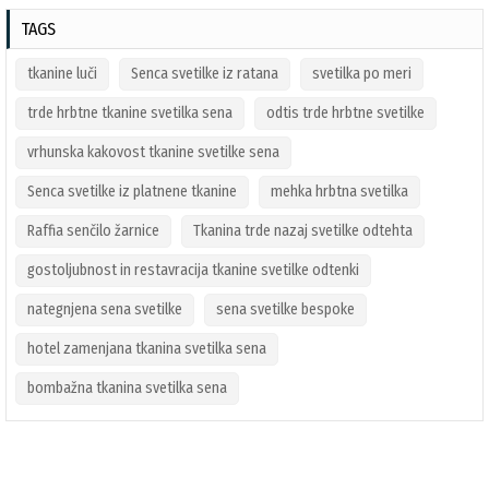
TAGS
tkanine luči
Senca svetilke iz ratana
svetilka po meri
trde hrbtne tkanine svetilka sena
odtis trde hrbtne svetilke
vrhunska kakovost tkanine svetilke sena
Senca svetilke iz platnene tkanine
mehka hrbtna svetilka
Raffia senčilo žarnice
Tkanina trde nazaj svetilke odtehta
gostoljubnost in restavracija tkanine svetilke odtenki
nategnjena sena svetilke
sena svetilke bespoke
hotel zamenjana tkanina svetilka sena
bombažna tkanina svetilka sena