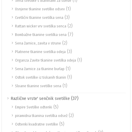
(1)
Sena svetilke s tkaninami za suede
(1)
Usnjene tkanine svetilke odsev
(3)
Cvetlični tkanine svetilka sena
(2)
Rattan wicker vrv svetilka senca
(7)
Bombažne tkanine svetilka sena
(2)
Sena žarnice, zavita v strune
(3)
Platnene tkanine svetilka odeja
(1)
Organza Zavite tkanine svetilka odeja
(1)
Sena žarnice za tkanine burlap
(1)
Odtok svetilke iz tiskanih tkanin
(1)
Sloane tkanine svetilke sena
(37)
Različne vrste' senčnik svetilke
(5)
Empire Svetilke odtenki
(2)
piramidna tkanina svetilka odsež
(5)
Odtenki kvadratne svetilke