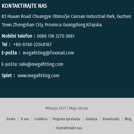
KONTAKTIRAJTE NAS
#3 Huaan Road Chuangye Območje Caosan Industrial Park, Guzhen
Town Zhongshan City, Provinca Guangdong,Kitajska.
Mobilni telefon：
0086 136 2270 3681
Tel：
+86-0760-22348167
E-pošta：
megafitting@foxmail.com
E-pošta:
sale@megafitting.com
Splet：
www.megafitting.com
©Kopija 2021 | Mega okovje.
Doma
O nas
Izdelkov
Pogosta vprašanja
Galerija
Downloads
Blog
Kontaktirajte nas