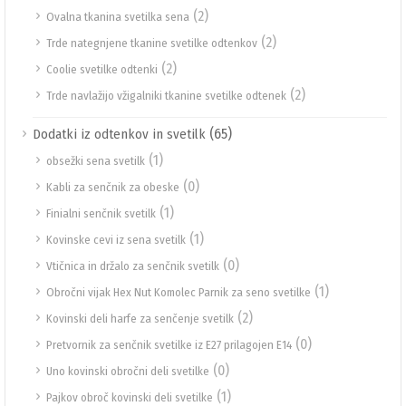
(2)
Ovalna tkanina svetilka sena
(2)
Trde nategnjene tkanine svetilke odtenkov
(2)
Coolie svetilke odtenki
(2)
Trde navlažijo vžigalniki tkanine svetilke odtenek
(65)
Dodatki iz odtenkov in svetilk
(1)
obsežki sena svetilk
(0)
Kabli za senčnik za obeske
(1)
Finialni senčnik svetilk
(1)
Kovinske cevi iz sena svetilk
(0)
Vtičnica in držalo za senčnik svetilk
(1)
Obročni vijak Hex Nut Komolec Parnik za seno svetilke
(2)
Kovinski deli harfe za senčenje svetilk
(0)
Pretvornik za senčnik svetilke iz E27 prilagojen E14
(0)
Uno kovinski obročni deli svetilke
(1)
Pajkov obroč kovinski deli svetilke