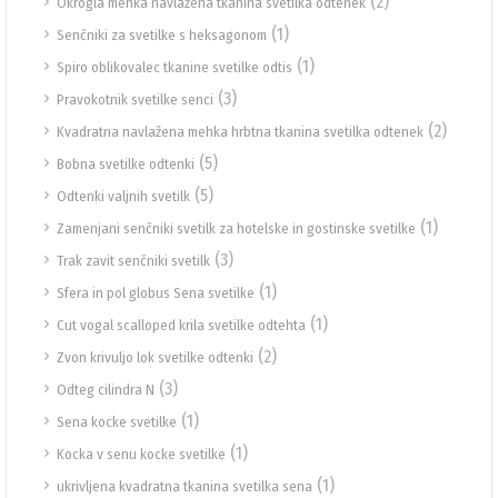
(2)
Okrogla mehka navlažena tkanina svetilka odtenek
(1)
Senčniki za svetilke s heksagonom
(1)
Spiro oblikovalec tkanine svetilke odtis
(3)
Pravokotnik svetilke senci
(2)
Kvadratna navlažena mehka hrbtna tkanina svetilka odtenek
(5)
Bobna svetilke odtenki
(5)
Odtenki valjnih svetilk
(1)
Zamenjani senčniki svetilk za hotelske in gostinske svetilke
(3)
Trak zavit senčniki svetilk
(1)
Sfera in pol globus Sena svetilke
(1)
Cut vogal scalloped krila svetilke odtehta
(2)
Zvon krivuljo lok svetilke odtenki
(3)
Odteg cilindra N
(1)
Sena kocke svetilke
(1)
Kocka v senu kocke svetilke
(1)
ukrivljena kvadratna tkanina svetilka sena