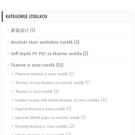
KATEGORIJE IZDELKOV
(1)
家装设计
(2)
Kovinski okvir senčnikov svetilk
(2)
Sefl-lepilo PS PVC za tkanino senčila
(53)
Tkanine iz sena svetilk
(3)
Platnene tkanine iz sena svetilk
(1)
Tkanine, ki niso tkanine za senčnik svetilk
(2)
Tkanine iz sena svetilk
(4)
bambus tiranje trde hrbtne tkanine za seno svetilke
(1)
Papirna tkanina iz sena svetilk
(1)
Japonski WASHI papir za senčnik svetilk
(2)
Flocking tkanina iz sena svetilke
(2)