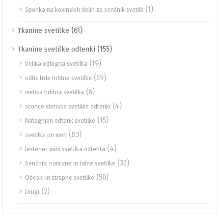
(1)
Sponka na kovinskih delih za senčnik svetilk
(61)
Tkanine svetilke
(155)
Tkanine svetilke odtenki
(19)
Velika odtegna svetilka
(59)
odtis trde hrbtne svetilke
(6)
mehka hrbtna svetilka
(4)
sconce stenske svetilke odtenki
(15)
Nategnjen odtenk svetilke
(83)
svetilka po meri
(4)
lestenec mini svetilka odtehta
(33)
Senčniki namizne in talne svetilke
(50)
Obeski in stropne svetilke
(2)
Drugi