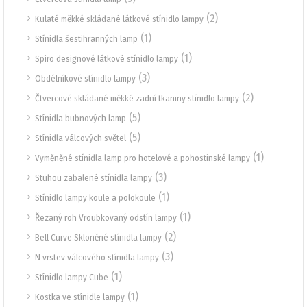
(2)
Kulaté měkké skládané látkové stínidlo lampy
(1)
Stínidla šestihranných lamp
(1)
Spiro designové látkové stínidlo lampy
(3)
Obdélníkové stínidlo lampy
(2)
Čtvercové skládané měkké zadní tkaniny stínidlo lampy
(5)
Stínidla bubnových lamp
(5)
Stínidla válcových světel
(1)
Vyměněné stínidla lamp pro hotelové a pohostinské lampy
(3)
Stuhou zabalené stínidla lampy
(1)
Stínidlo lampy koule a polokoule
(1)
Řezaný roh Vroubkovaný odstín lampy
(2)
Bell Curve Skloněné stínidla lampy
(3)
N vrstev válcového stínidla lampy
(1)
Stínidlo lampy Cube
(1)
Kostka ve stínidle lampy