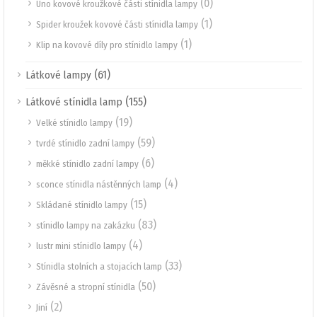
(0)
Uno kovové kroužkové části stínidla lampy
(1)
Spider kroužek kovové části stínidla lampy
(1)
Klip na kovové díly pro stínidlo lampy
(61)
Látkové lampy
(155)
Látkové stínidla lamp
(19)
Velké stínidlo lampy
(59)
tvrdé stínidlo zadní lampy
(6)
měkké stínidlo zadní lampy
(4)
sconce stínidla nástěnných lamp
(15)
Skládané stínidlo lampy
(83)
stínidlo lampy na zakázku
(4)
lustr mini stínidlo lampy
(33)
Stínidla stolních a stojacích lamp
(50)
Závěsné a stropní stínidla
(2)
Jiní