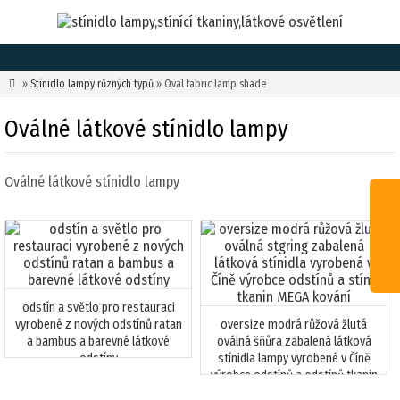

»
Stínidlo lampy různých typů
» Oval fabric lamp shade
Oválné látkové stínidlo lampy
Oválné látkové stínidlo lampy
odstín a světlo pro restauraci
vyrobené z nových odstínů ratan
oversize modrá růžová žlutá
a bambus a barevné látkové
oválná šňůra zabalená látková
odstíny
stínidla lampy vyrobené v Číně
výrobce odstínů a odstínů tkanin
MEGA kování