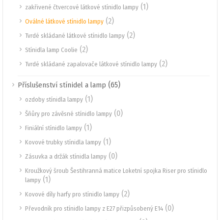
(1)
zakřivené čtvercové látkové stínidlo lampy
(2)
Oválné látkové stínidlo lampy
(2)
Tvrdé skládané látkové stínidlo lampy
(2)
Stínidla lamp Coolie
(2)
Tvrdé skládané zapalovače látkové stínidlo lampy
(65)
Příslušenství stínidel a lamp
(1)
ozdoby stínidla lampy
(0)
Šňůry pro závěsné stínidlo lampy
(1)
Finiální stínidlo lampy
(1)
Kovové trubky stínidla lampy
(0)
Zásuvka a držák stínidla lampy
Kroužkový šroub Šestihranná matice Loketní spojka Riser pro stínidlo
(1)
lampy
(2)
Kovové díly harfy pro stínidlo lampy
(0)
Převodník pro stínidlo lampy z E27 přizpůsobený E14