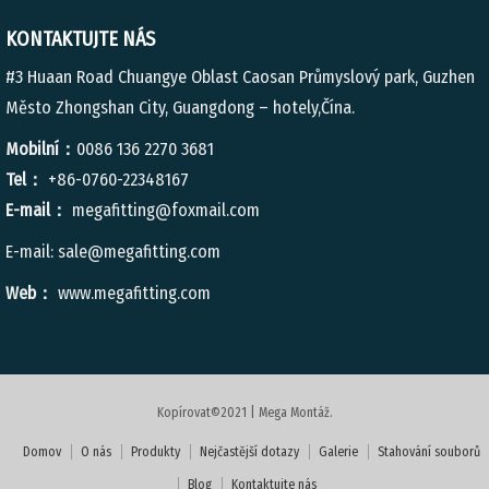
KONTAKTUJTE NÁS
#3 Huaan Road Chuangye Oblast Caosan Průmyslový park, Guzhen
Město Zhongshan City, Guangdong – hotely,Čína.
Mobilní：
0086 136 2270 3681
Tel：
+86-0760-22348167
E-mail：
megafitting@foxmail.com
E-mail:
sale@megafitting.com
Web：
www.megafitting.com
Kopírovat©2021 | Mega Montáž.
Domov
O nás
Produkty
Nejčastější dotazy
Galerie
Stahování souborů
Blog
Kontaktujte nás