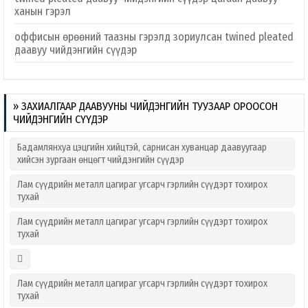
ханын гэрэл
оффисын өрөөний таазны гэрэлд зориулсан twined pleated
даавуу чийдэнгийн сүүдэр
» ЗАХИАЛГААР ДААВУУНЫ ЧИЙДЭНГИЙН ТУУЗААР ОРООСОН
ЧИЙДЭНГИЙН СҮҮДЭР
Бадамлянхуа цэцгийн хийцтэй, сарнисан хуванцар даавуугаар
хийсэн зургаан өнцөгт чийдэнгийн сүүдэр
Лам сүүдрийн металл цагираг угсарч гэрлийн сүүдэрт тохирох
тухай
Лам сүүдрийн металл цагираг угсарч гэрлийн сүүдэрт тохирох
тухай

Лам сүүдрийн металл цагираг угсарч гэрлийн сүүдэрт тохирох
тухай