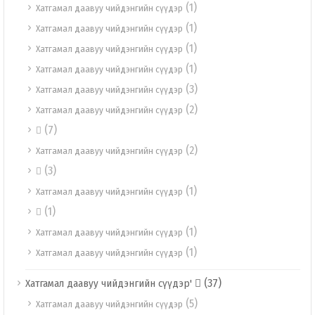
(1)
Хатгамал даавуу чийдэнгийн сүүдэр
(1)
Хатгамал даавуу чийдэнгийн сүүдэр
(1)
Хатгамал даавуу чийдэнгийн сүүдэр
(1)
Хатгамал даавуу чийдэнгийн сүүдэр
(3)
Хатгамал даавуу чийдэнгийн сүүдэр
(2)
Хатгамал даавуу чийдэнгийн сүүдэр
(7)

(2)
Хатгамал даавуу чийдэнгийн сүүдэр
(3)

(1)
Хатгамал даавуу чийдэнгийн сүүдэр
(1)

(1)
Хатгамал даавуу чийдэнгийн сүүдэр
(1)
Хатгамал даавуу чийдэнгийн сүүдэр
(37)
Хатгамал даавуу чийдэнгийн сүүдэр' 
(5)
Хатгамал даавуу чийдэнгийн сүүдэр