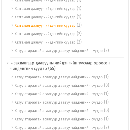
Хатгамал даавуу чийдэнгийн сүүдэр
(1)
Хатгамал даавуу чийдэнгийн сүүдэр
(1)
Хатгамал даавуу чийдэнгийн сүүдэр
(2)
Хатгамал даавуу чийдэнгийн сүүдэр
(2)
Хатгамал даавуу чийдэнгийн сүүдэр
(2)
Хатгамал даавуу чийдэнгийн сүүдэр
(2)
Хатуу атираатай асаагуур даавуу чийдэнгийн сүүдэр
» захиалгаар даавууны чийдэнгийн туузаар ороосон
(65)
чийдэнгийн сүүдэр
(1)
Хатуу атираатай асаагуур даавуу чийдэнгийн сүүдэр
(0)
Хатуу атираатай асаагуур даавуу чийдэнгийн сүүдэр
(1)
Хатуу атираатай асаагуур даавуу чийдэнгийн сүүдэр
(1)
Хатуу атираатай асаагуур даавуу чийдэнгийн сүүдэр
(0)
Хатуу атираатай асаагуур даавуу чийдэнгийн сүүдэр
(1)
Хатуу атираатай асаагуур даавуу чийдэнгийн сүүдэр
(2)
Хатуу атираатай асаагуур даавуу чийдэнгийн сүүдэр