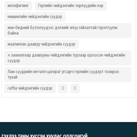
мегафитинг
Гэрлийн чийдэнгийн төрлүүдийн нэр
нишингийн чийдэнгийн сүүдэр
мөн бидний бүтээлүүдээс дэлхийг илүү гайхалтай гэрэлтүүлж
байна
маалинган даавуу чийдэнгийн сүүдэр
» захиалгаар даавууны чийдэнгийн туузаар ороосон чийдэнгийн
сүүдэр
Лам сүүдрийн металл цагираг угсарч гэрлийн сүүдэрт тохирох
тухай
raffia чийдэнгийн сүүдэр


гэхдээ таны хүссэн хуудас олдсонгүй