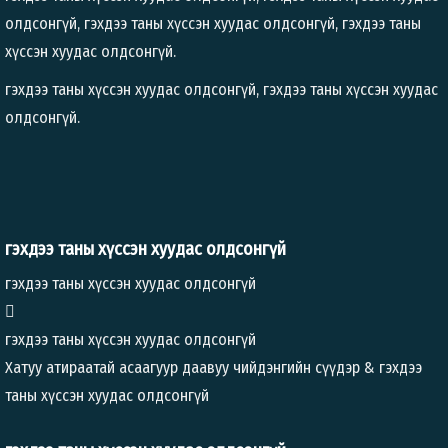
олдсонгүй, гэхдээ таны хүссэн хуудас олдсонгүй, гэхдээ таны
хүссэн хуудас олдсонгүй.
гэхдээ таны хүссэн хуудас олдсонгүй, гэхдээ таны хүссэн хуудас
олдсонгүй.
гэхдээ таны хүссэн хуудас олдсонгүй
гэхдээ таны хүссэн хуудас олдсонгүй

гэхдээ таны хүссэн хуудас олдсонгүй
Хатуу атираатай асаагуур даавуу чийдэнгийн сүүдэр & гэхдээ
таны хүссэн хуудас олдсонгүй