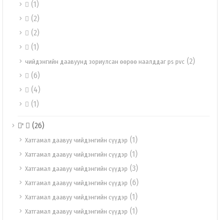
(1)

(2)

(2)

(1)

(2)
чийдэнгийн даавуунд зориулсан өөрөө наалддаг ps pvc
(6)

(4)

(1)

(26)
' 
(1)
Хатгамал даавуу чийдэнгийн сүүдэр
(1)
Хатгамал даавуу чийдэнгийн сүүдэр
(3)
Хатгамал даавуу чийдэнгийн сүүдэр
(6)
Хатгамал даавуу чийдэнгийн сүүдэр
(1)
Хатгамал даавуу чийдэнгийн сүүдэр
(1)
Хатгамал даавуу чийдэнгийн сүүдэр