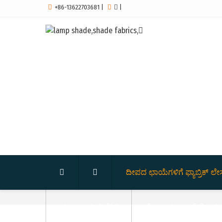

+86-13622703681
|


|


ದೀಪದ ಛಾಯೆಗಳಿಗೆ ಫ್ಯಾಬ್ರಿಕ್ ಲೇ
ಮತ್ತು ಫ್ಯಾಬ್ರಿಕ್ ಲೈಟ್
ಗೋಲ ಮತ್ತು ಅರೆ ಗೋಳದ 