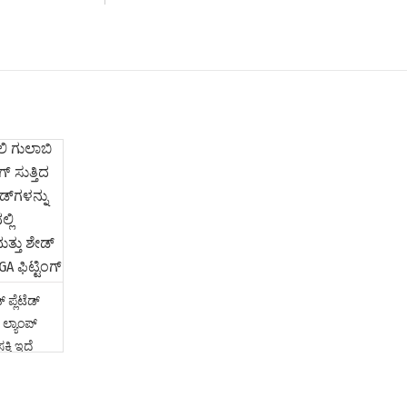
 ಪ್ಲೆಟೆಡ್
್ ಲ್ಯಾಂಪ್
್ತಿ ಇದೆ