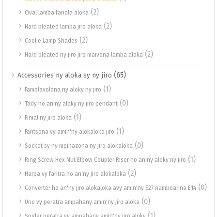
(2)
Oval lamba fanala aloka
(2)
Hard pleated lamba jiro aloka
(2)
Coolie Lamp Shades
(2)
Hard pleated ny jiro jiro maivana lamba aloka
(65)
Accessories ny aloka sy ny jiro
(1)
Famolavolana ny aloky ny jiro
(0)
Tady ho an'ny aloky ny jiro pendant
(1)
Finial ny jiro aloka
(1)
Fantsona vy amin'ny alokaloka jiro
(0)
Socket sy ny mpihazona ny jiro alokaloka
(1)
Ring Screw Hex Nut Elbow Coupler Riser ho an'ny aloky ny jiro
(2)
Harpa vy faritra ho an'ny jiro alokaloka
(0)
Converter ho an'ny jiro alokaloka avy amin'ny E27 namboarina E14
(0)
Uno vy peratra ampahany amin'ny jiro aloka
(1)
Spider peratra vy ampahany amin'ny jiro aloky