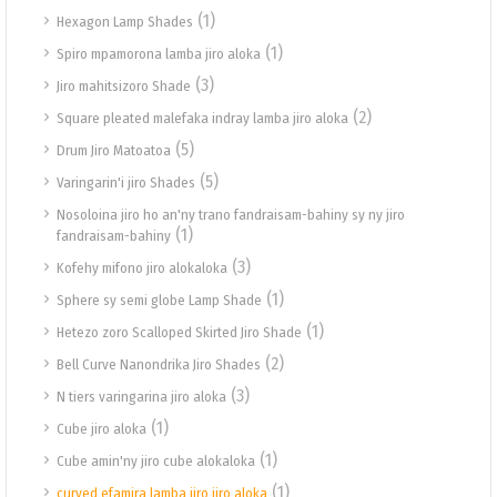
(1)
Hexagon Lamp Shades
(1)
Spiro mpamorona lamba jiro aloka
(3)
Jiro mahitsizoro Shade
(2)
Square pleated malefaka indray lamba jiro aloka
(5)
Drum Jiro Matoatoa
(5)
Varingarin'i jiro Shades
Nosoloina jiro ho an'ny trano fandraisam-bahiny sy ny jiro
(1)
fandraisam-bahiny
(3)
Kofehy mifono jiro alokaloka
(1)
Sphere sy semi globe Lamp Shade
(1)
Hetezo zoro Scalloped Skirted Jiro Shade
(2)
Bell Curve Nanondrika Jiro Shades
(3)
N tiers varingarina jiro aloka
(1)
Cube jiro aloka
(1)
Cube amin'ny jiro cube alokaloka
(1)
curved efamira lamba jiro jiro aloka