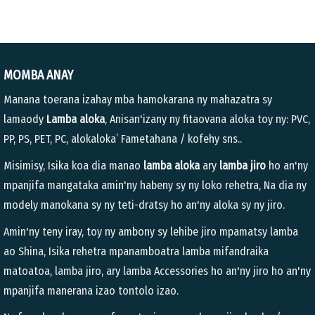
MOMBA ANAY
Manana toerana izahay mba hamokarana ny mahazatra sy
lamaody
Lamba aloka
, Anisan'izany ny fitaovana aloka toy ny: PVC,
PP, PS, PET, PC, alokaloka’ Fametahana / kofehy sns..
Misimisy, Isika koa dia manao
lamba aloka
ary
lamba jiro
ho an'ny
mpanjifa mangataka amin'ny habeny sy ny loko rehetra, Na dia ny
modely manokana sy ny teti-dratsy ho an'ny aloka sy ny jiro.
Amin'ny teny iray, toy ny ambony sy lehibe jiro mpamatsy lamba
ao Shina, Isika rehetra mpanamboatra lamba mifandraika
matoatoa, lamba jiro, ary lamba Accessories ho an'ny jiro ho an'ny
mpanjifa manerana izao tontolo izao.