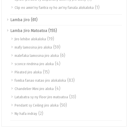
(1)
Clip eo amin'ny faritra vy ho an'ny fanala alokaloka
(61)
Lamba jiro
(155)
Lamba Jiro Matoatoa
(19)
Jiro lehibe alokaloka
(59)
mafy lamosina jiro aloka
(6)
malefaka lamosina jiro aloka
(4)
sconce rindrina jiro aloka
(15)
Pleated jiro aloka
(83)
fomba fanao natao jiro alokaloka
(4)
Chandelier Mini jiro aloka
(33)
Latabatra sy ny Floor jiro matoatoa
(50)
Pendant sy Ceiling jiro aloka
(2)
Ny hafa indray