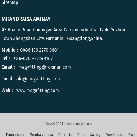
Sitemap
MIFANDRAISA AMINAY
#3 Huaan Road Chuangye Area Caosan Industrial Park, Guzhen
Town Zhongshan City, Faritanin'i Guangdong,Shina.
Mobile：
0086 136 2270 3681
Tel：
+86-0760-22348167
Email：
megafitting@foxmail.com
Email:
sale@megafitting.com
Web：
www.megafitting.com
Copy©2021 | Mega mety tsara.
Fandraisana
Momba antsika
Products
Faqs
Gallery
Downloads
Blog