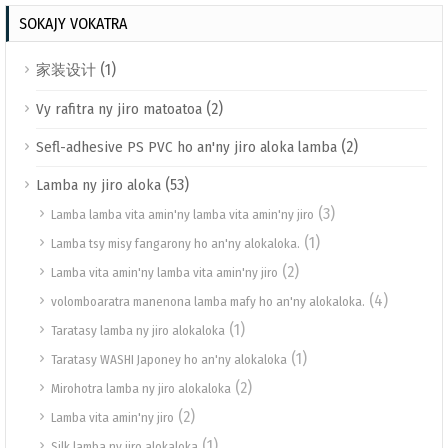
SOKAJY VOKATRA
(1)
家装设计
(2)
Vy rafitra ny jiro matoatoa
(2)
Sefl-adhesive PS PVC ho an'ny jiro aloka lamba
(53)
Lamba ny jiro aloka
(3)
Lamba lamba vita amin'ny lamba vita amin'ny jiro
(1)
Lamba tsy misy fangarony ho an'ny alokaloka.
(2)
Lamba vita amin'ny lamba vita amin'ny jiro
(4)
volomboaratra manenona lamba mafy ho an'ny alokaloka.
(1)
Taratasy lamba ny jiro alokaloka
(1)
Taratasy WASHI Japoney ho an'ny alokaloka
(2)
Mirohotra lamba ny jiro alokaloka
(2)
Lamba vita amin'ny jiro
(1)
Silk lamba ny jiro alokaloka