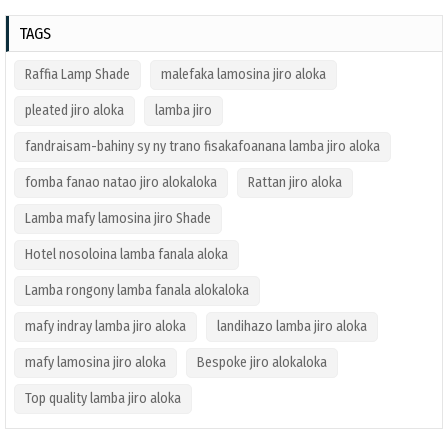
TAGS
Raffia Lamp Shade
malefaka lamosina jiro aloka
pleated jiro aloka
lamba jiro
fandraisam-bahiny sy ny trano fisakafoanana lamba jiro aloka
fomba fanao natao jiro alokaloka
Rattan jiro aloka
Lamba mafy lamosina jiro Shade
Hotel nosoloina lamba fanala aloka
Lamba rongony lamba fanala alokaloka
mafy indray lamba jiro aloka
landihazo lamba jiro aloka
mafy lamosina jiro aloka
Bespoke jiro alokaloka
Top quality lamba jiro aloka