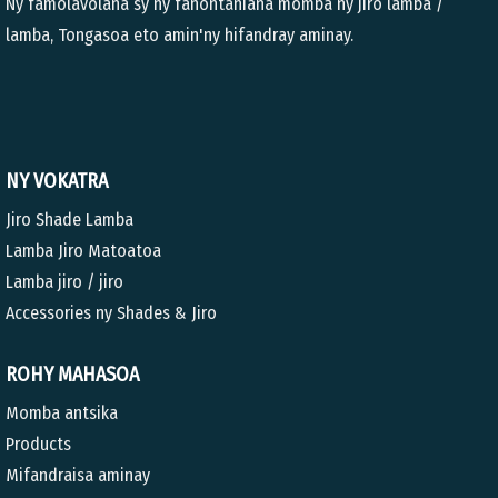
Ny famolavolana sy ny fanontaniana momba ny jiro lamba /
lamba, Tongasoa eto amin'ny hifandray aminay.
NY VOKATRA
Jiro Shade Lamba
Lamba Jiro Matoatoa
Lamba jiro / jiro
Accessories ny Shades & Jiro
ROHY MAHASOA
Momba antsika
Products
Mifandraisa aminay