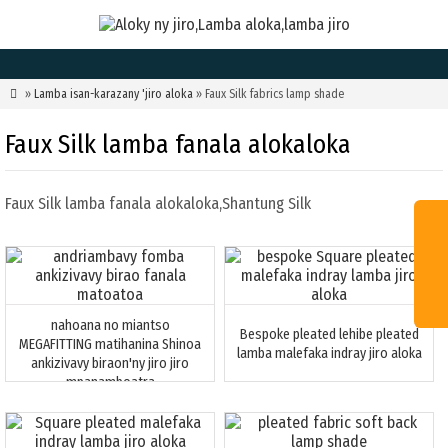

»
Lamba isan-karazany 'jiro aloka
» Faux Silk fabrics lamp shade
Faux Silk lamba fanala alokaloka
Faux Silk lamba fanala alokaloka,
Shantung Silk
nahoana no miantso
Bespoke pleated lehibe pleated
MEGAFITTING matihanina Shinoa
lamba malefaka indray jiro aloka
ankizivavy biraon'ny jiro jiro
mpanamboatra