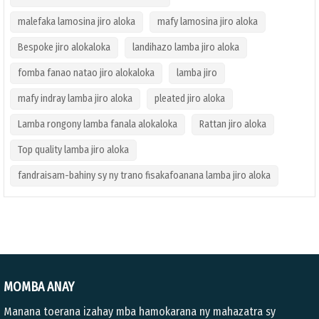
malefaka lamosina jiro aloka
mafy lamosina jiro aloka
Bespoke jiro alokaloka
landihazo lamba jiro aloka
fomba fanao natao jiro alokaloka
lamba jiro
mafy indray lamba jiro aloka
pleated jiro aloka
Lamba rongony lamba fanala alokaloka
Rattan jiro aloka
Top quality lamba jiro aloka
fandraisam-bahiny sy ny trano fisakafoanana lamba jiro aloka
MOMBA ANAY
Manana toerana izahay mba hamokarana ny mahazatra sy