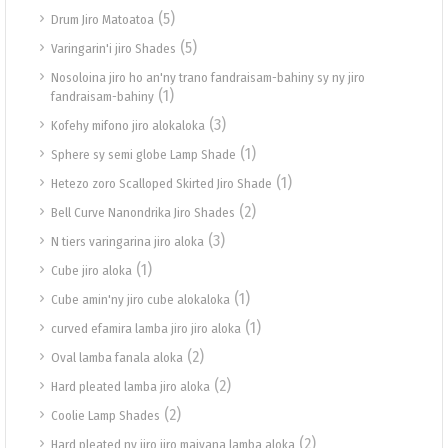
(5)
Drum Jiro Matoatoa
(5)
Varingarin'i jiro Shades
Nosoloina jiro ho an'ny trano fandraisam-bahiny sy ny jiro
(1)
fandraisam-bahiny
(3)
Kofehy mifono jiro alokaloka
(1)
Sphere sy semi globe Lamp Shade
(1)
Hetezo zoro Scalloped Skirted Jiro Shade
(2)
Bell Curve Nanondrika Jiro Shades
(3)
N tiers varingarina jiro aloka
(1)
Cube jiro aloka
(1)
Cube amin'ny jiro cube alokaloka
(1)
curved efamira lamba jiro jiro aloka
(2)
Oval lamba fanala aloka
(2)
Hard pleated lamba jiro aloka
(2)
Coolie Lamp Shades
(2)
Hard pleated ny jiro jiro maivana lamba aloka