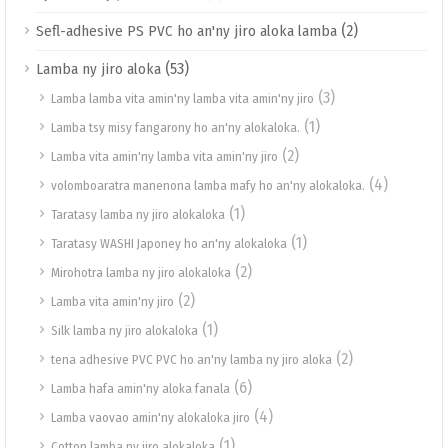
(2)
Sefl-adhesive PS PVC ho an'ny jiro aloka lamba
(53)
Lamba ny jiro aloka
(3)
Lamba lamba vita amin'ny lamba vita amin'ny jiro
(1)
Lamba tsy misy fangarony ho an'ny alokaloka.
(2)
Lamba vita amin'ny lamba vita amin'ny jiro
(4)
volomboaratra manenona lamba mafy ho an'ny alokaloka.
(1)
Taratasy lamba ny jiro alokaloka
(1)
Taratasy WASHI Japoney ho an'ny alokaloka
(2)
Mirohotra lamba ny jiro alokaloka
(2)
Lamba vita amin'ny jiro
(1)
Silk lamba ny jiro alokaloka
(2)
tena adhesive PVC PVC ho an'ny lamba ny jiro aloka
(6)
Lamba hafa amin'ny aloka fanala
(4)
Lamba vaovao amin'ny alokaloka jiro
(1)
Cotton lamba ny jiro alokaloka