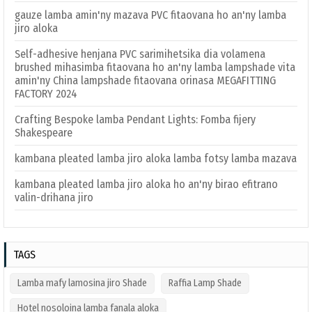
gauze lamba amin'ny mazava PVC fitaovana ho an'ny lamba
jiro aloka
Self-adhesive henjana PVC sarimihetsika dia volamena
brushed mihasimba fitaovana ho an'ny lamba lampshade vita
amin'ny China lampshade fitaovana orinasa MEGAFITTING
FACTORY 2024
Crafting Bespoke lamba Pendant Lights: Fomba fijery
Shakespeare
kambana pleated lamba jiro aloka lamba fotsy lamba mazava
kambana pleated lamba jiro aloka ho an'ny birao efitrano
valin-drihana jiro
TAGS
Lamba mafy lamosina jiro Shade
Raffia Lamp Shade
Hotel nosoloina lamba fanala aloka