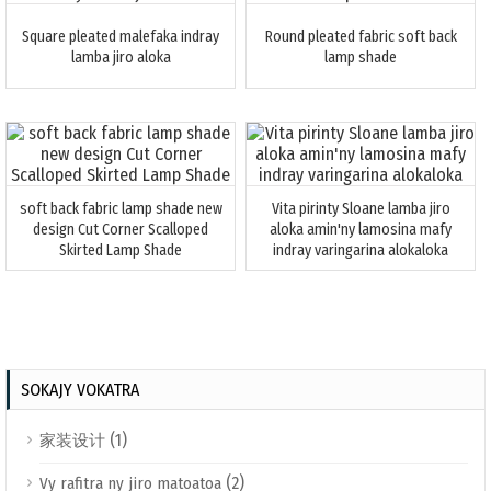
Square pleated malefaka indray
Round pleated fabric soft back
lamba jiro aloka
lamp shade
soft back fabric lamp shade new
Vita pirinty Sloane lamba jiro
design Cut Corner Scalloped
aloka amin'ny lamosina mafy
Skirted Lamp Shade
indray varingarina alokaloka
SOKAJY VOKATRA
(1)
家装设计
(2)
Vy rafitra ny jiro matoatoa