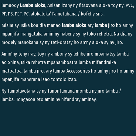
lamaody
Lamba aloka
, Anisan'izany ny fitaovana aloka toy ny: PVC,
PP, PS, PET, PC, alokaloka’ Fametahana / kofehy sns..
Misimisy, Isika koa dia manao
lamba aloka
ary
lamba jiro
ho an'ny
mpanjifa mangataka amin'ny habeny sy ny loko rehetra, Na dia ny
modely manokana sy ny teti-dratsy ho an'ny aloka sy ny jiro.
Amin'ny teny iray, toy ny ambony sy lehibe jiro mpamatsy lamba
ao Shina, Isika rehetra mpanamboatra lamba mifandraika
matoatoa, lamba jiro, ary lamba Accessories ho an'ny jiro ho an'ny
mpanjifa manerana izao tontolo izao.
Ny famolavolana sy ny fanontaniana momba ny jiro lamba /
lamba, Tongasoa eto amin'ny hifandray aminay.