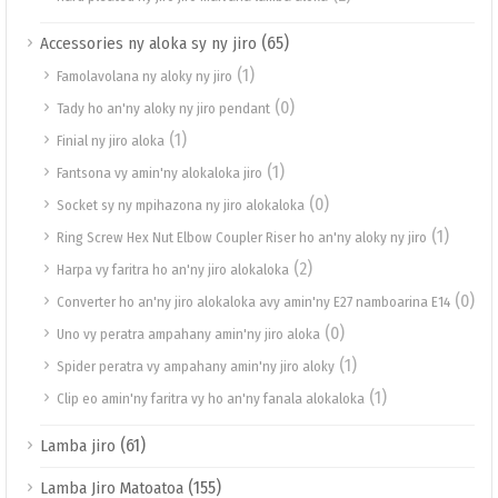
(65)
Accessories ny aloka sy ny jiro
(1)
Famolavolana ny aloky ny jiro
(0)
Tady ho an'ny aloky ny jiro pendant
(1)
Finial ny jiro aloka
(1)
Fantsona vy amin'ny alokaloka jiro
(0)
Socket sy ny mpihazona ny jiro alokaloka
(1)
Ring Screw Hex Nut Elbow Coupler Riser ho an'ny aloky ny jiro
(2)
Harpa vy faritra ho an'ny jiro alokaloka
(0)
Converter ho an'ny jiro alokaloka avy amin'ny E27 namboarina E14
(0)
Uno vy peratra ampahany amin'ny jiro aloka
(1)
Spider peratra vy ampahany amin'ny jiro aloky
(1)
Clip eo amin'ny faritra vy ho an'ny fanala alokaloka
(61)
Lamba jiro
(155)
Lamba Jiro Matoatoa