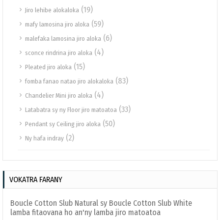
(19)
Jiro lehibe alokaloka
(59)
mafy lamosina jiro aloka
(6)
malefaka lamosina jiro aloka
(4)
sconce rindrina jiro aloka
(15)
Pleated jiro aloka
(83)
fomba fanao natao jiro alokaloka
(4)
Chandelier Mini jiro aloka
(33)
Latabatra sy ny Floor jiro matoatoa
(50)
Pendant sy Ceiling jiro aloka
(2)
Ny hafa indray
VOKATRA FARANY
Boucle Cotton Slub Natural sy Boucle Cotton Slub White
lamba fitaovana ho an'ny lamba jiro matoatoa