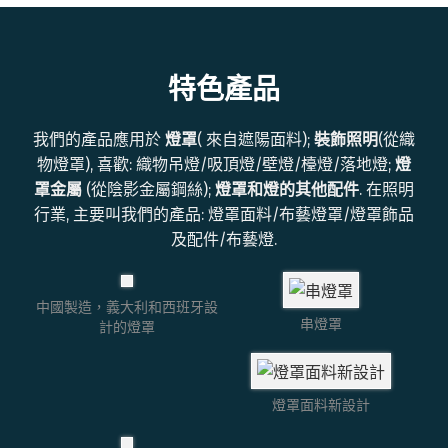
特色產品
我們的產品應用於
燈罩
( 來自遮陽面料);
裝飾照明
(從織
物燈罩), 喜歡: 織物吊燈/吸頂燈/壁燈/檯燈/落地燈;
燈
罩金屬
(從陰影金屬鋼絲);
燈罩和燈的其他配件
. 在照明
行業, 主要叫我們的產品: 燈罩面料/布藝燈罩/燈罩飾品
及配件/布藝燈.
中國製造，義大利和西班牙設
串燈罩
計的燈罩
燈罩面料新設計