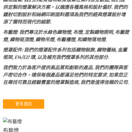
供定製的燈罩解決方案，以適應各種風格和設計偏好. 我們的
鐳射切割設計和絲網印刷面料選項為我們的經典燈罩設計增
添了獨特而現代的細節.
布藝燈: 我們專注於水綠色織物燈, 布燈, 定製織物照明, 布藝壁
燈, 織物吸頂燈, 織物吊燈, 布藝檯燈, 和織物落地燈.
燈罩配件: 我們的燈罩配件系列包括織物裝飾, 織物蕾絲, 金屬
框架, E14/E27 環, 以及補充我們燈罩系列的其他部分.
我們致力於為客戶提供高品質和創新的產品. 我們的團隊與客
戶密切合作，確保每個產品都滿足他們的特定要求. 如果您正
在尋找可靠且經驗豐富的燈罩製造商, 我們是值得信賴的公司.
更多資訊
布藝燈