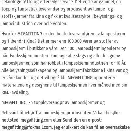
Teknologistøtte og ettersalgsservice. Det er, 20 år gammel, en
topp og fantastisk leverandør og produsent av lampe- og
stoffskjermer fra Kina og fikk et kvalitetsrykte i belysnings- og
lampeindustrien over hele verden.
Hvorfor MEGAFITTING er den beste leverandøren av lampeskjerm
og tilbehør i Kina? Det er mer enn 100,000 Varer av stoffer av
lampeskjerm i butikkene våre. Den 100 Lampeskjermingeniører og
håndverksskjermmestere kan lage alle slags og alle design av
lampeskjermer, som har jobbet i lampeskjermindustrien for 10 År.
Alle belysningsselskapene og lampeskjermfabrikkene i Kina var og
er våre kunder, og det vil også bli. MEGAFITTING oppdaterer
materialene og designene til lampeskjermen hver måned med sin
R&D-avdeling。
MEGAFITTING: En toppleverandør av lampeskjermer og
Relevant tilbehør fra lampeskjermprodusenten. Vi kan besøke
nettsted: megafitting.com eller
Send den en e-post:
megafitting@foxmail.com
. Jeg er sikkert du kan få en overraskelse