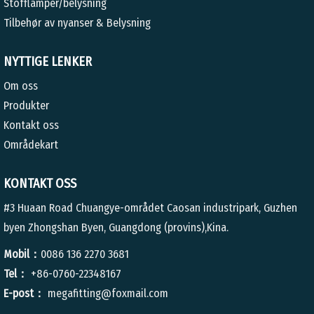
Stofflamper/belysning
Tilbehør av nyanser & Belysning
NYTTIGE LENKER
Om oss
Produkter
Kontakt oss
Områdekart
KONTAKT OSS
#3 Huaan Road Chuangye-området Caosan industripark, Guzhen
byen Zhongshan Byen, Guangdong (provins),Kina.
Mobil：
0086 136 2270 3681
Tel：
+86-0760-22348167
E-post：
megafitting@foxmail.com