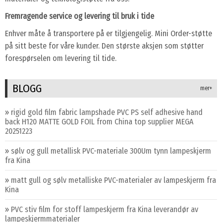
Fremragende service og levering til bruk i tide
Enhver måte å transportere på er tilgjengelig. Mini Order-støtte
på sitt beste for våre kunder. Den største aksjen som støtter
forespørselen om levering til tide.
BLOGG
mer+
»
rigid gold film fabric lampshade PVC PS self adhesive hand
back H120 MATTE GOLD FOIL from China top supplier MEGA
20251223
»
sølv og gull metallisk PVC-materiale 300Um tynn lampeskjerm
fra Kina
»
matt gull og sølv metalliske PVC-materialer av lampeskjerm fra
Kina
»
PVC stiv film for stoff lampeskjerm fra Kina leverandør av
lampeskjermmaterialer