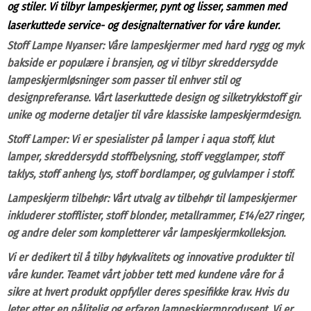
og stiler. Vi tilbyr lampeskjermer, pynt og lisser, sammen med
laserkuttede service- og designalternativer for våre kunder.
Stoff Lampe Nyanser: Våre lampeskjermer med hard rygg og myk
bakside er populære i bransjen, og vi tilbyr skreddersydde
lampeskjermløsninger som passer til enhver stil og
designpreferanse. Vårt laserkuttede design og silketrykkstoff gir
unike og moderne detaljer til våre klassiske lampeskjermdesign.
Stoff Lamper: Vi er spesialister på lamper i aqua stoff, klut
lamper, skreddersydd stoffbelysning, stoff vegglamper, stoff
taklys, stoff anheng lys, stoff bordlamper, og gulvlamper i stoff.
Lampeskjerm tilbehør: Vårt utvalg av tilbehør til lampeskjermer
inkluderer stofflister, stoff blonder, metallrammer, E14/e27 ringer,
og andre deler som kompletterer vår lampeskjermkolleksjon.
Vi er dedikert til å tilby høykvalitets og innovative produkter til
våre kunder. Teamet vårt jobber tett med kundene våre for å
sikre at hvert produkt oppfyller deres spesifikke krav. Hvis du
leter etter en pålitelig og erfaren lampeskjermprodusent, Vi er