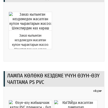
Заказ кылынган
кездемеден жасалган
кулон чырактарын жасоо:
Шекспирдик көз караш
ЛАМПА КӨЛӨКӨ КЕЗДЕМЕ ҮЧҮН ӨЗҮН-ӨЗҮ
ЧАПТАМА PS PVC
көбүрөөк+