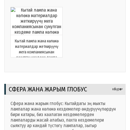
Кытай лампа жана көлөкө
материалдар жеткирүүчү
мега компаниясынан
сунулган кездеме лампа
көлөкө
СФЕРА ЖАНА ЖАРЫМ ГЛОБУС
көбүрөөк+
Сфера жана жарым глобус: Кытайдагы эң мыкты
лампалар жана көлөкө кездемелер өндүрүүчүлөрдүн
бири катары, биз каалаган кездемелерден
лампаларды жасай алабыз, пахта кездемелери
сыяктуу ар кандай түстөгү лампалар, зыгыр