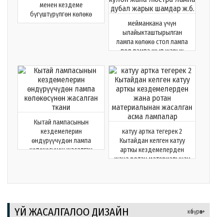
менен кездеме
бүгүштүрүлгөн көлөкө
мейманкана үчүн
ылайыкташтырылган
лампа көлөкө стол лампа
пол лампа шып жарык
кулон жана люстра лампа
дубал жарык шамдар ж.б.
Кытай лампасынын
кездемелерин
катуу артка тегерек 2
өндүрүүчүдөн лампа
Кытайдан келген катуу
көлөкөсүнөн жасалган
арткы кездемелерден
ткани
жана ротан материалынан
жасалган асма лампалар
ҮЙ ЖАСАЛГАЛОО ДИЗАЙН
көбүрөөк+