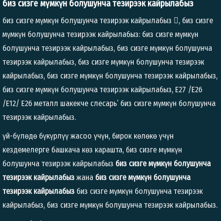
биз сизге мүмкүн болушунча тезирээк кайрылабыз
биз сизге мүмкүн болушунча тезирээк кайрылабыз

, биз сизге
мүмкүн болушунча тезирээк кайрылабыз: биз сизге мүмкүн
болушунча тезирээк кайрылабыз, биз сизге мүмкүн болушунча
тезирээк кайрылабыз, биз сизге мүмкүн болушунча тезирээк
кайрылабыз, биз сизге мүмкүн болушунча тезирээк кайрылабыз,
биз сизге мүмкүн болушунча тезирээк кайрылабыз, E27 /E26
/E12/ E26 металл шакекче слесарь’ биз сизге мүмкүн болушунча
тезирээк кайрылабыз.
үй-бүлөдө бүкүрлүү жасоо үчүн, бирок көлөкө үчүн
кездемелерге башкача көз карашта, биз сизге мүмкүн
болушунча тезирээк кайрылабыз
биз сизге мүмкүн болушунча
тезирээк кайрылабыз
жана
биз сизге мүмкүн болушунча
тезирээк кайрылабыз
биз сизге мүмкүн болушунча тезирээк
кайрылабыз, биз сизге мүмкүн болушунча тезирээк кайрылабыз.