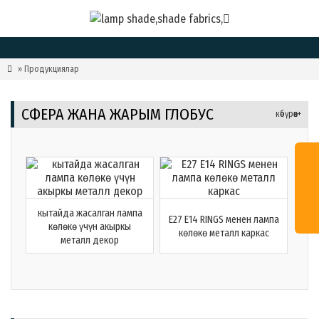

» Продукциялар
СФЕРА ЖАНА ЖАРЫМ ГЛОБУС
көбүрөөк+
кытайда жасалган лампа
E27 E14 RINGS менен лампа
көлөкө үчүн акыркы
көлөкө металл каркас
металл декор