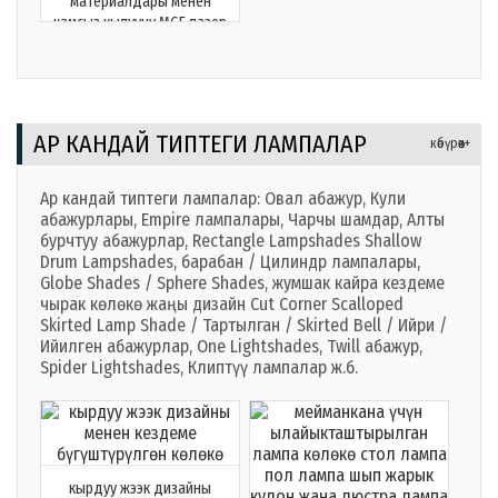
материалдары менен
камсыз кылуучу MGF лазер
кесилген лампа көлөкө
АР КАНДАЙ ТИПТЕГИ ЛАМПАЛАР
көбүрөөк+
Ар кандай типтеги лампалар: Овал абажур, Кули
абажурлары, Empire лампалары, Чарчы шамдар, Алты
бурчтуу абажурлар,
Rectangle Lampshades Shallow
Drum Lampshades
, барабан / Цилиндр лампалары,
Globe Shades / Sphere Shades, жумшак кайра кездеме
чырак көлөкө жаңы дизайн Cut Corner Scalloped
Skirted Lamp Shade / Тартылган / Skirted Bell / Ийри /
Ийилген абажурлар, One Lightshades, Twill абажур,
Spider Lightshades, Клиптүү лампалар ж.б.
кырдуу жээк дизайны