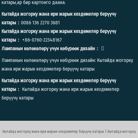
катары,ар бир картонго даана.
Кытайда жогорку жана ири жарык кездемелер берүүчү
катары：
0086 136 2270 3681
Кытайда жогорку жана ири жарык кездемелер берүүчү
катары：
+86-0760-22348167
Лампанын көлөкөлөрү үчүн көбүрөөк дизайн：

Лампанын көлөкөлөрү үчүн көбүрөөк дизайн:
Кытайда жогорку
жана ири жарык кездемелер берүүчү катары
Кытайда жогорку жана ири жарык кездемелер берүүчү
катары：
Кытайда жогорку жана ири жарык кездемелер
берүүчү катары
Кытайда жогорку жана ири жарык кездемелер берүүчү катары | Кытайда жогорку