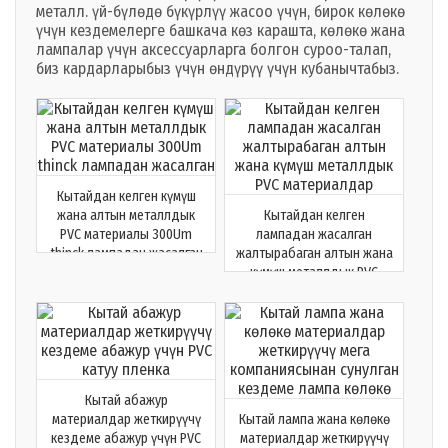
металл. үй-бүлөдө бүкүрлүү жасоо үчүн, бирок көлөкө
үчүн кездемелерге башкача көз карашта, көлөкө жана
лампалар үчүн аксессуарларга болгон суроо-талап,
биз кардарларыбыз үчүн өндүрүү үчүн кубанычтабыз.
Кытайдан келген күмүш
жана алтын металлдык
Кытайдан келген
PVC материалы 300Um
лампадан жасалган
thinck лампадан жасалган
жалтырабаган алтын жана
күмүш металлдык PVC
материалдар
Кытай абажур
материалдар жеткирүүчү
Кытай лампа жана көлөкө
кездеме абажур үчүн PVC
материалдар жеткирүүчү