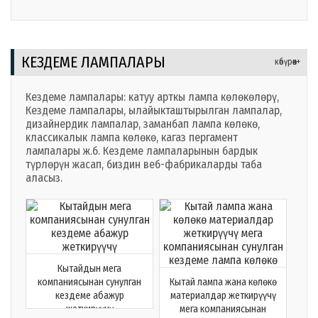
Серфати тарабынан
иштелип чыккан
КЫТАЙДАН ЖАСАЛГАН
ЧАМЫР Көлөкөсү
КЕЗДЕМЕ ЛАМПАЛАРЫ
көбүрөөк+
кездемелери SUPPLIER MG
Кездеме лампалары: катуу арткы лампа көлөкөлөрү,
Кездеме лампалары, ылайыкташтырылган лампалар,
дизайнердик лампалар, заманбап лампа көлөкө,
классикалык лампа көлөкө, кагаз пергамент
лампалары ж.б. Кездеме лампаларынын бардык
түрлөрүн жасап, биздин веб-фабрикаларды таба
аласыз.
Кытайдын мега
компаниясынан сунулган
Кытай лампа жана көлөкө
кездеме абажур
материалдар жеткирүүчү
жеткирүүчү
мега компаниясынан