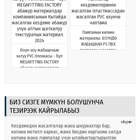
Лампанын көлөкө
материалы: ӨЗҮНДӨ
ЖАБЫШКАН PS ПВХ
Өзүн-өзү жабышчаак
лампадан жасалган
катуу PVC пленкасы - бул
кездемелер
MEGAFITTING FACTORY
абажур материалдар
компаниясынын Кытайда
жасалган кездеме абажур
үчүн алтын щеткалуу
текстуралык материал.
2024
БИЗ СИЗГЕ МҮМКҮН БОЛУШУНЧА
ТЕЗИРЭЭК КАЙРЫЛАБЫЗ
көбүрөөк+
Кездемеден жасалгалар жана шнуркахтар бар,
көлөкө металл каркас, жана биздин көргөзмө залда
көлөкө жана лампалар үчүн ылайыкташтырылган