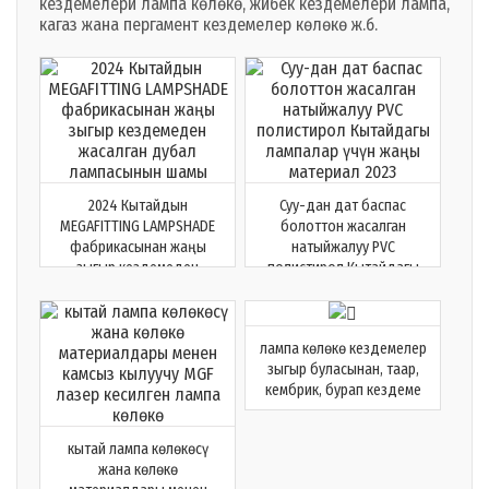
кездемелери лампа көлөкө, жибек кездемелери лампа,
кагаз жана пергамент кездемелер көлөкө ж.б.
2024 Кытайдын
Суу-дан дат баспас
MEGAFITTING LAMPSHADE
болоттон жасалган
фабрикасынан жаңы
натыйжалуу PVC
зыгыр кездемеден
полистирол Кытайдагы
жасалган дубал
лампалар үчүн жаңы
лампасынын шамы
материал 2023
лампа көлөкө кездемелер
зыгыр буласынан, таар,
кембрик, бурап кездеме
кытай лампа көлөкөсү
жана көлөкө