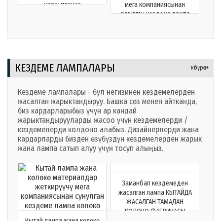
катуу пленка
мега компаниясынан
сунулган кездеме лампа
көлөкө
КЕЗДЕМЕ ЛАМПАЛАРЫ
көбүрөөк+
Кездеме лампалары - бул негизинен кездемелерден
жасалган жарыктандыруу. Башка сөз менен айтканда,
биз кардарларыбыз үчүн ар кандай
жарыктандырууларды жасоо үчүн кездемелерди /
кездемелерди колдоно алабыз. Дизайнерлерди жана
кардарларды бизден өзүбүздүн кездемелерден жарык
жана лампа сатып алуу үчүн тосуп алыңыз.
Заманбап кездемеден
жасалган лампа КЫТАЙДА
ЖАСАЛГАН ТАМАДАН
КӨЛӨКӨ ФАБРИКАСЫ
Кытай лампа жана көлөкө
МЕГАФИТТИНГ