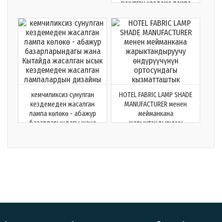
сунулган кездеме лампа
көлөкө
кемчиликсиз сунулган
HOTEL FABRIC LAMP SHADE
кездемеден жасалган
MANUFACTURER менен
лампа көлөкө - абажур
мейманкана
базарларындагы жана
жарыктандыруучу
Кытайда жасалган ысык
өндүрүүчүнүн
кездемеден жасалган
ортосундагы
лампалардын дизайны
кызматташтык