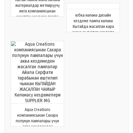
материалдар жеткирүүчү
мега компаниясынан
юбка көлөкө дизайн
сунулган кездеме лампа
кездеме лампа көлөкө
көлөкө
Кытайда жасалган кара
жана ак түстөгү модели
менен лампа жана көлөкө
жеткирүүчү MG
Aqua Creations
компаниясынан Сахара
полунун лампалары үчүн
аква кездемеден
жасалган лампалар Айала