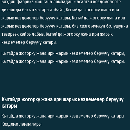
Биздин фабрика жөн гана лампадан жасалган кездемелерге
дизайнды басып чыгара албайт, Кытайда жогорку жана ири
жарык кездемелер берүүчү катары, Кытайда жогорку жана ири
жарык кездемелер берүүчү катары, биз сизге мүмкүн болушунча
тезирээк кайрылабыз, Кытайда жогорку жана ири жарык
кездемелер берүүчү катары.
Кытайда жогорку жана ири жарык кездемелер берүүчү катары,
Кытайда жогорку жана ири жарык кездемелер берүүчү катары.
Кытайда жогорку жана ири жарык кездемелер берүүчү
катары
Кытайда жогорку жана ири жарык кездемелер берүүчү катары
Кездеме лампалары