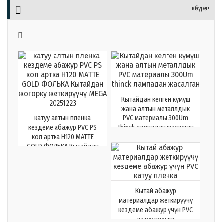

көбүрөөк+

Кытайдан келген күмүш
жана алтын металлдык
катуу алтын пленка
PVC материалы 300Um
кездеме абажур PVC PS
thinck лампадан жасалган
кол артка H120 MATTE
GOLD ФОЛЬКА Кытайдан
жогорку жеткирүүчү MEGA
20251223
Кытай абажур
материалдар жеткирүүчү
кездеме абажур үчүн PVC
катуу пленка