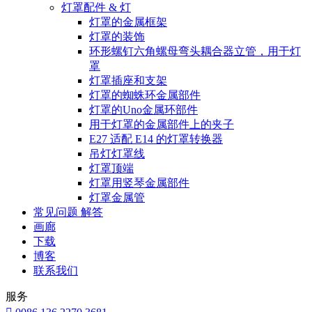
灯罩配件 & 灯
灯罩的金属框架
灯罩的装饰
环形螺钉六角螺母弯头耦合器立管，用于灯
罩
灯罩插座和支架
灯罩的蜘蛛环金属部件
灯罩的Uno金属环部件
用于灯罩的金属部件上的夹子
E27 适配 E14 的灯罩转换器
吊灯灯罩线
灯罩顶端
灯罩用竖琴金属部件
灯罩金属管
常见问题 解答
画廊
下载
博客
联系我们
服务