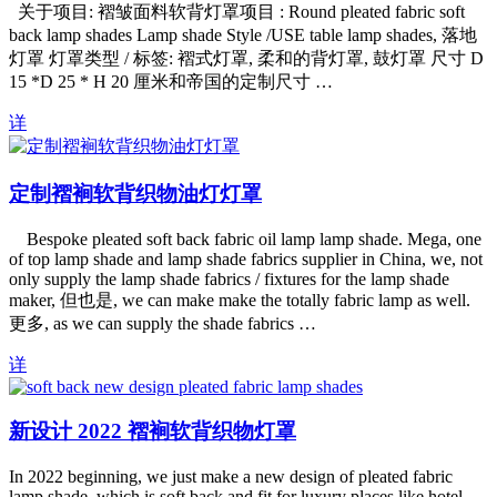
关于项目: 褶皱面料软背灯罩项目 :
Round pleated fabric soft
back lamp shades Lamp shade Style /USE table lamp shades
, 落地
灯罩 灯罩类型 / 标签: 褶式灯罩, 柔和的背灯罩, 鼓灯罩 尺寸 D
15 *D 25 * H 20 厘米和帝国的定制尺寸 …
详
定制褶裥软背织物油灯灯罩
Bespoke pleated soft back fabric oil lamp lamp shade
.
Mega
,
one
of top lamp shade and lamp shade fabrics supplier in China
,
we
,
not
only supply the lamp shade fabrics
/
fixtures for the lamp shade
maker
, 但也是,
we can make make the totally fabric lamp as well
.
更多,
as we can supply the shade fabrics
…
详
新设计 2022 褶裥软背织物灯罩
In
2022
beginning
,
we just make a new design of pleated fabric
lamp shade
,
which is soft back and fit for luxury places like hotel