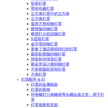
矩形灯罩
带状包裹灯罩
立方体灯罩中的立方体
立方体灯罩
弧形方形织物灯罩
硬褶皱织物灯罩
硬褶打火机织物灯罩
N层筒灯罩
金字塔织物灯罩
更换了酒店和招待灯的灯罩
圆形软褶皱织物灯罩
球形和半球形灯罩
斯皮罗设计师织物灯罩
方形褶皱软背布灯罩
方形灯罩
灯罩配件 & 灯
灯罩的金属框架
灯罩的装饰
环形螺钉六角螺母弯头耦合器立管，用于灯
罩
灯罩插座和支架