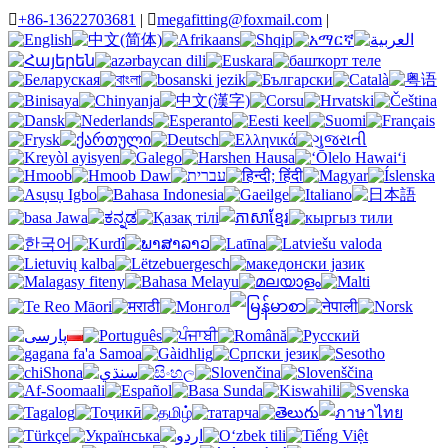

+86-13622703681
|

megafitting@foxmail.com
|