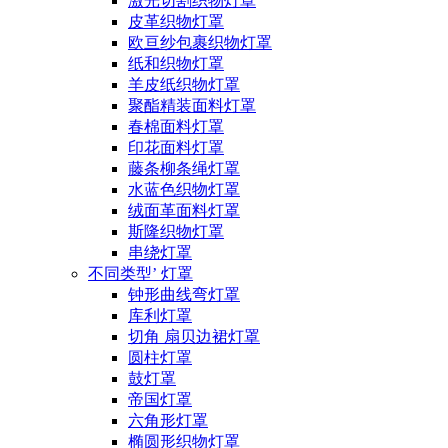
激光切割织物灯罩
皮革织物灯罩
欧亘纱包裹织物灯罩
纸和织物灯罩
羊皮纸织物灯罩
聚酯精装面料灯罩
春棉面料灯罩
印花面料灯罩
藤条柳条绳灯罩
水蓝色织物灯罩
绒面革面料灯罩
斯隆织物灯罩
串绕灯罩
不同类型’ 灯罩
钟形曲线弯灯罩
库利灯罩
切角 扇贝边裙灯罩
圆柱灯罩
鼓灯罩
帝国灯罩
六角形灯罩
椭圆形织物灯罩