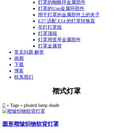
灯罩的蜘蛛环金属部件
灯罩的Uno金属环部件
用于灯罩的金属部件上的夹子
E27 适配 E14 的灯罩转换器
吊灯灯罩线
灯罩顶端
灯罩用竖琴金属部件
灯罩金属管
常见问题 解答
画廊
下载
博客
联系我们
褶式灯罩

» Tags » pleated lamp shade
圆形褶皱织物软背灯罩